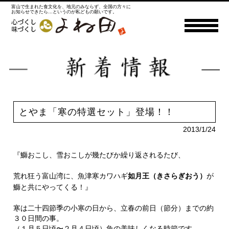
富山で生まれた食文化を、地元のみならず、全国の方々に
お知らせできたら…というのが私どもの願いです。
とやま「寒の特選セット」登場！！
2013/1/24
『鰤おこし、雪おこしが幾たびか繰り返されるたび、
荒れ狂う富山湾に、
魚津寒カワハギ
如月王（きさらぎおう）
が
鰤と共にやってくる！』
寒は二十四節季の小寒の日から、立春の前日（節分）までの約
３０日間の事。
（１月５日頃〜２月４日頃）魚の美味しくなる時節です。