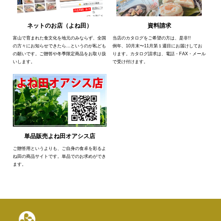
ネットのお店（よね田）
資料請求
富山で育まれた食文化を地元のみならず、全国
当店のカタログをご希望の方は、是非!!
の方々にお知らせできたら…というのが私ども
例年、10月末〜11月第１週目にお届けしてお
の願いです。ご贈答や冬季限定商品をお取り扱
ります。カタログ請求は、電話・FAX・メール
いします。
で受け付けます。
単品販売よね田オアシス店
ご贈答用というよりも、ご自身の食卓を彩るよ
ね田の商品サイトです。単品でのお求めができ
ます。