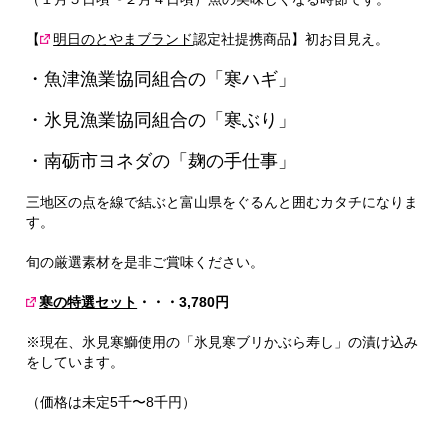
【
明日のとやまブランド
認定社提携商品】初お目見え。
・魚津漁業協同組合の「寒ハギ」
・氷見漁業協同組合の「寒ぶり」
・南砺市ヨネダの「麹の手仕事」
三地区の点を線で結ぶと富山県をぐるんと囲むカタチになりま
す。
旬の厳選素材を是非ご賞味ください。
寒の特選セット
・・・3,780円
※現在、氷見寒鰤使用の「氷見寒ブリかぶら寿し」の漬け込み
をしています。
（価格は未定5千〜8千円）