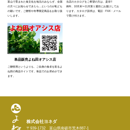
富山で育まれた食文化を地元のみならず、全国
当店のカタログをご希望の方は、是非!!
の方々にお知らせできたら…というのが私ども
例年、10月末〜11月第１週目にお届けしてお
の願いです。ご贈答や冬季限定商品をお取り扱
ります。カタログ請求は、電話・FAX・メール
いします。
で受け付けます。
単品販売よね田オアシス店
ご贈答用というよりも、ご自身の食卓を彩るよ
ね田の商品サイトです。単品でのお求めができ
ます。
株式会社ヨネダ
〒939-1732 富山県南砺市荒木887-1