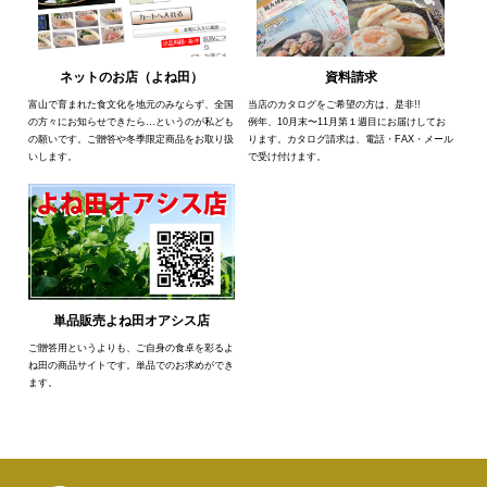
ネットのお店（よね田）
資料請求
富山で育まれた食文化を地元のみならず、全国
当店のカタログをご希望の方は、是非!!
の方々にお知らせできたら…というのが私ども
例年、10月末〜11月第１週目にお届けしてお
の願いです。ご贈答や冬季限定商品をお取り扱
ります。カタログ請求は、電話・FAX・メール
いします。
で受け付けます。
単品販売よね田オアシス店
ご贈答用というよりも、ご自身の食卓を彩るよ
ね田の商品サイトです。単品でのお求めができ
ます。